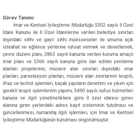
Görev Tanımı:
İmar ve Kentsel İyileştirme Müdürlüğü 5302 sayılı İl Özel
İdare Kanunu ile İl Özel İdarelerine verilen belediye sınırları
dışındaki sıhhi ve gayri sıhhi müesseseler ile umuma açık
istirahat ve eğlence yerlerine ruhsat vermek ve denetlemek,
çevre düzeni planı, 2863 sayılı kanunla verilen koruma amaçlı
imar planı ve 5366 sayılı kanuna göre ilan edilen yenileme
alanları projelerinin, mücavir alan sınırları dışındaki imar
planları, parselasyon planları, mücavir alan sınırlarının tespiti,
ifraz ve tevhid işlemleri, kaçak yapıların denetimi ve yıkım için
gerekli tespit işlemlerinin yapımı, 5490 sayılı nüfus hizmetleri
kanuna ve ilgili yönetmeliklere göre İl özel idaresi görev
alanına giren yerlerdeki adres kayıt sisteminin tutulması ve
güncellenmesi, numarataj ilgili işlemleri, için İmar ve Kentsel
İyileştirme Müdürlüğünün kurulması öngörülmüştür.